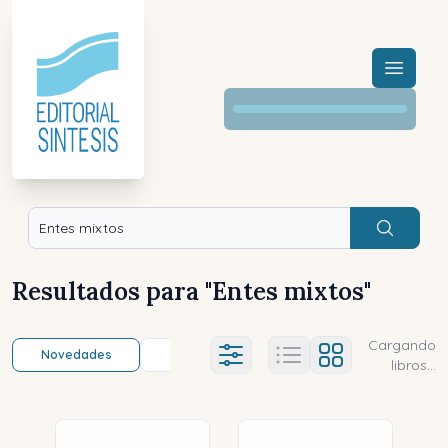
Menú a
Buscar
Resultados para "
Entes mixtos
"
Cargando
Novedades
Título (a-z)
Título (z-a)
A
Ajustes abierto
libros...