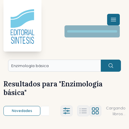
Menú a
Buscar
Resultados para "
Enzimología
básica
"
Cargando
Novedades
Título (a-z)
Título (z-a)
A
Ajustes abierto
libros...