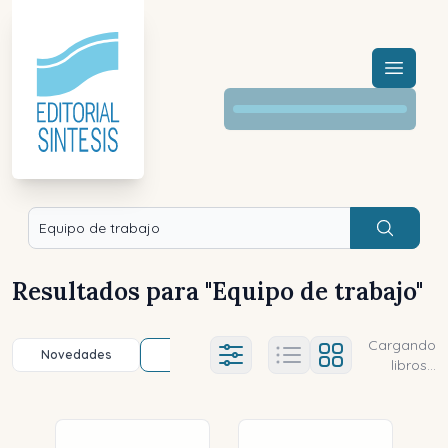
Menú a
Buscar
Resultados para "
Equipo de trabajo
"
Cargando
Novedades
Título (a-z)
Título (z-a)
A
Ajustes abierto
libros...