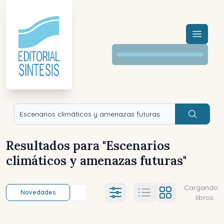
Menú a
Buscar
Resultados para "
Escenarios
climáticos y amenazas futuras
"
Cargando
Novedades
Título (a-z)
Título (z-a)
A
Ajustes abierto
libros...