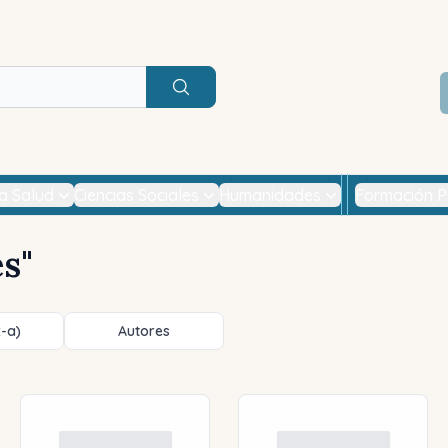
Buscar
la Salud
Ciencias Sociales
Humanidades
Formación P
es
"
z-a)
Autores