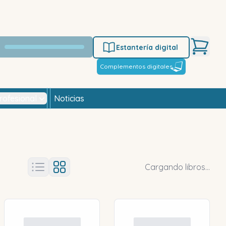
Estantería digital
Complementos digitales
rofesional
Noticias
Cargando libros...