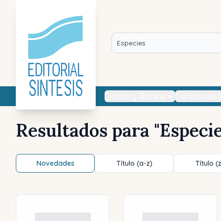
Ciencia y Técnica
Ciencias de 
Resultados para "
Especi
Novedades
Título (a-z)
Título (