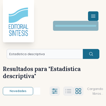
Menú a
Buscar
Resultados para "
Estadística
descriptiva
"
Cargando
Novedades
Título (a-z)
Título (z-a)
A
Ajustes abierto
libros...