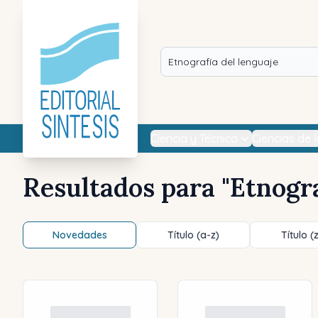
Ciencia y Técnica
Ciencias de 
Resultados para "
Etnogra
Novedades
Título (a-z)
Título (