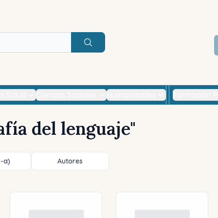
Buscar
la Salud
Ciencias Sociales
Humanidades
Formación P
fía del lenguaje
"
z-a)
Autores