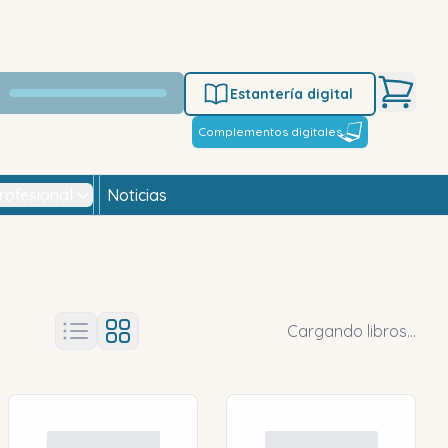
Estantería digital
Complementos digitales
rofesional
Noticias
Cargando libros...