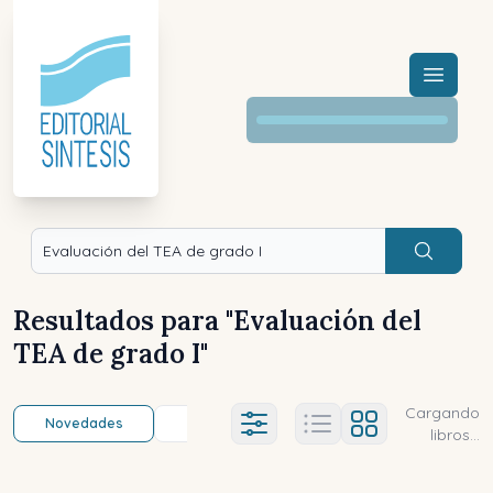
Menú a
Buscar
Resultados para "
Evaluación del
TEA de grado I
"
Cargando
Novedades
Título (a-z)
Título (z-a)
A
Ajustes abierto
libros...