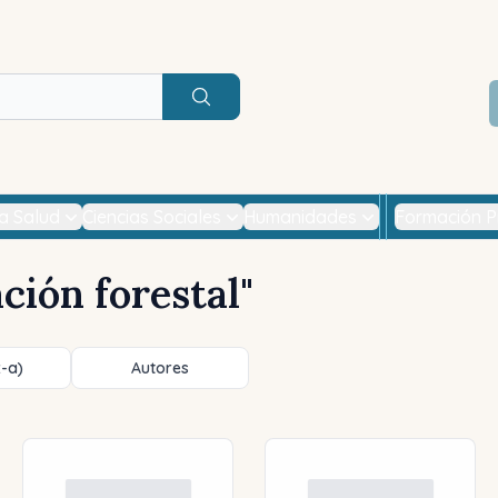
Buscar
la Salud
Ciencias Sociales
Humanidades
Formación P
ción forestal
"
z-a)
Autores