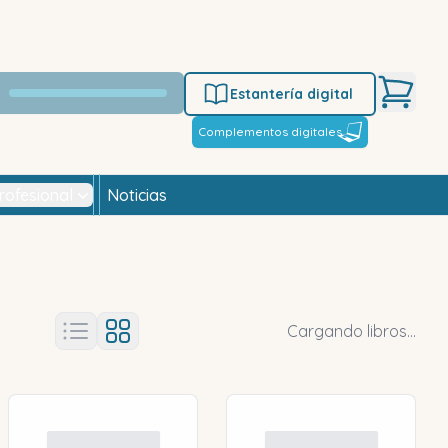
Estantería digital
Complementos digitales
rofesional
Noticias
Cargando libros...