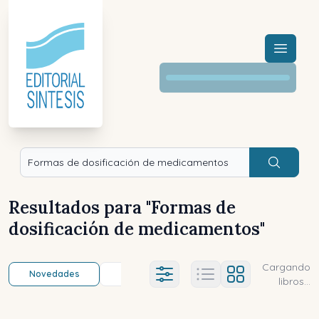
Menú a
Buscar
Resultados para "
Formas de
dosificación de medicamentos
"
Cargando
Novedades
Título (a-z)
Título (z-a)
A
Ajustes abierto
libros...