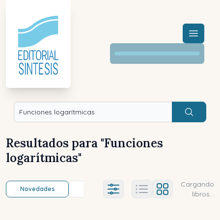
Menú a
Buscar
Resultados para "
Funciones
logarítmicas
"
Cargando
Novedades
Título (a-z)
Título (z-a)
A
Ajustes abierto
libros...