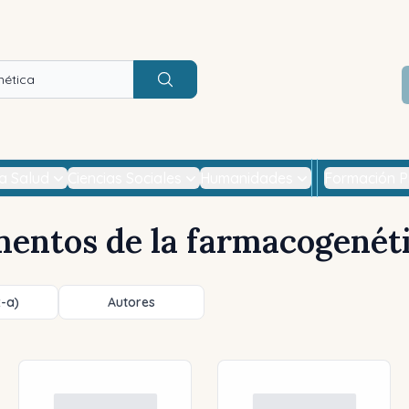
Buscar
la Salud
Ciencias Sociales
Humanidades
Formación P
entos de la farmacogenét
z-a)
Autores