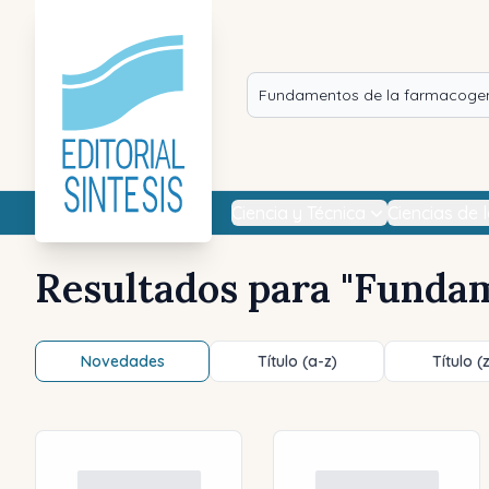
Ciencia y Técnica
Ciencias de 
Resultados para "
Fundam
Novedades
Título (a-z)
Título (