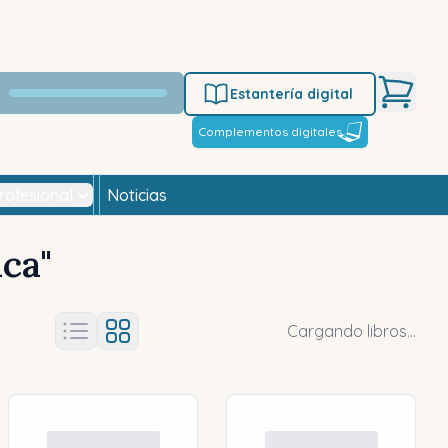
Estantería digital
Complementos digitales
rofesional
Noticias
ica
"
Cargando libros...