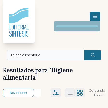
Menú a
Buscar
Resultados para "
Higiene
alimentaria
"
Cargando
Novedades
Título (a-z)
Título (z-a)
A
Ajustes abierto
libros...