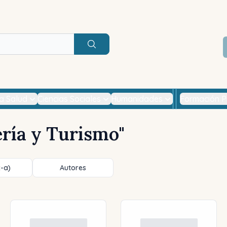
Buscar
la Salud
Ciencias Sociales
Humanidades
Formación P
ería y Turismo
"
z-a)
Autores