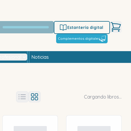
Estantería digital
Complementos digitales
rofesional
Noticias
Cargando libros...