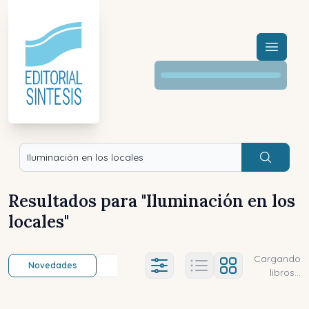
Menú a
Buscar
Resultados para "
Iluminación en los
locales
"
Cargando
Novedades
Título (a-z)
Título (z-a)
A
Ajustes abierto
libros...