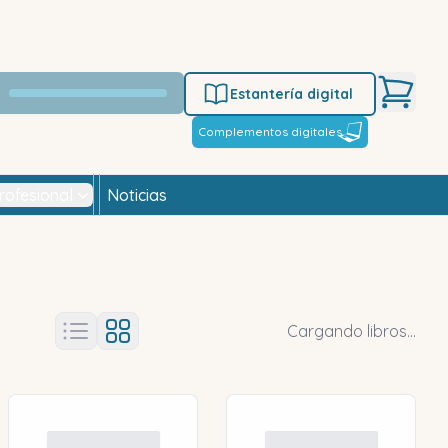
Estantería digital
Complementos digitales
rofesional
Noticias
Cargando libros...