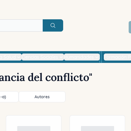
Buscar
la Salud
Ciencias Sociales
Humanidades
Formación P
ncia del conflicto
"
z-a)
Autores