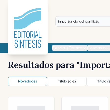
Ciencia y Técnica
Ciencias de 
Resultados para "
Importa
Novedades
Título (a-z)
Título (