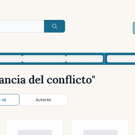
Buscar
la Salud
Ciencias Sociales
Humanidades
Formación P
ncia del conflicto
"
z-a)
Autores