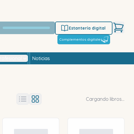
Estantería digital
Complementos digitales
rofesional
Noticias
Cargando libros...