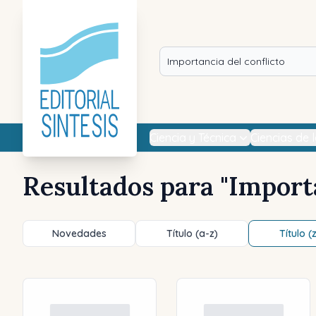
Ciencia y Técnica
Ciencias de 
Resultados para "
Importa
Novedades
Título (a-z)
Título (