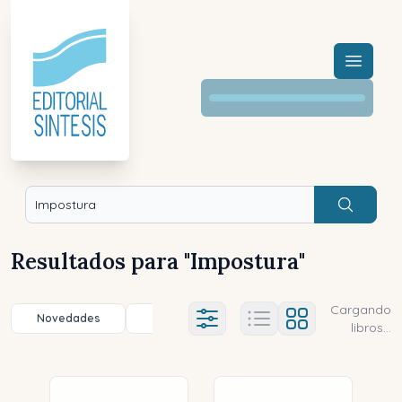
Menú a
Buscar
Resultados para "
Impostura
"
Cargando
Novedades
Título (a-z)
Título (z-a)
A
Ajustes abierto
libros...