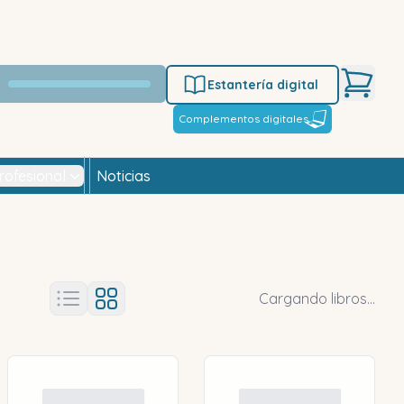
Estantería digital
Complementos digitales
rofesional
Noticias
Cargando libros...