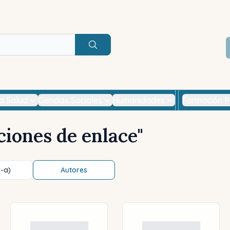
Buscar
la Salud
Ciencias Sociales
Humanidades
Formación P
ciones de enlace
"
z-a)
Autores