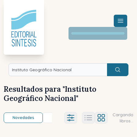
Menú a
Buscar
Resultados para "
Instituto
Geográfico Nacional
"
Cargando
Novedades
Título (a-z)
Título (z-a)
A
Ajustes abierto
libros...