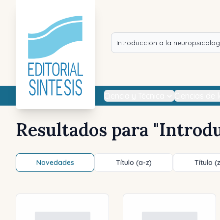
Ciencia y Técnica
Ciencias de 
Resultados para "
Introdu
Novedades
Título (a-z)
Título (