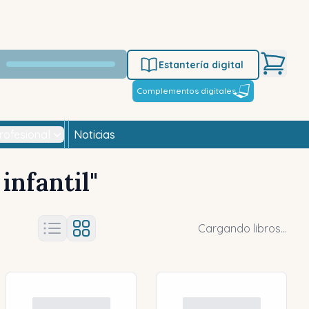
Estantería digital
Complementos digitales
rofesional
Noticias
infantil
"
Cargando libros...