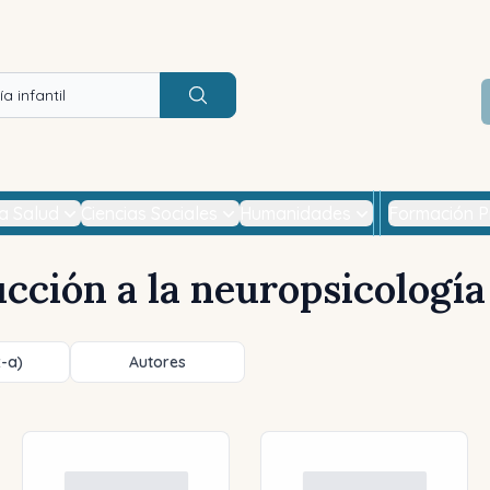
Buscar
la Salud
Ciencias Sociales
Humanidades
Formación P
cción a la neuropsicología 
z-a)
Autores