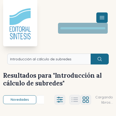
Menú a
Buscar
Resultados para "
Introducción al
cálculo de subredes
"
Cargando
Novedades
Título (a-z)
Título (z-a)
A
Ajustes abierto
libros...