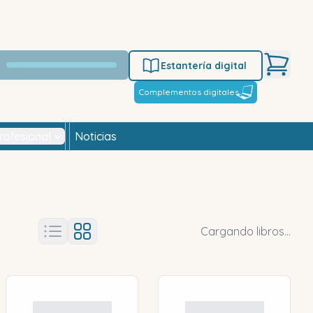
Estantería digital
Complementos digitales
rofesional
Noticias
Cargando libros...