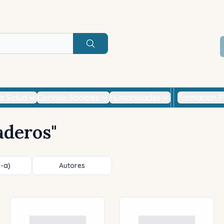
Buscar
la Salud
Ciencias Sociales
Humanidades
Formación P
aderos
"
z-a)
Autores