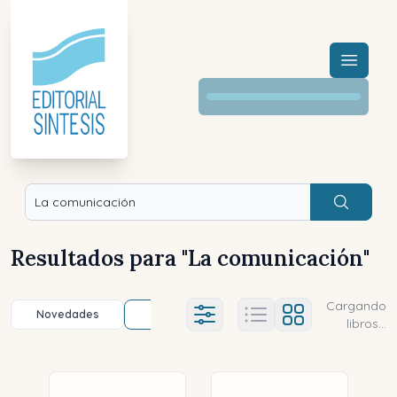
Menú a
Buscar
Resultados para "
La comunicación
"
Cargando
Novedades
Título (a-z)
Título (z-a)
A
Ajustes abierto
libros...