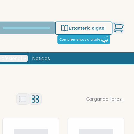
Estantería digital
Complementos digitales
rofesional
Noticias
Cargando libros...