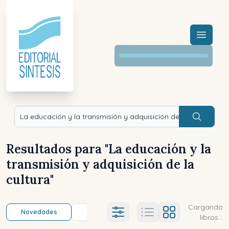
Menú a
Buscar
Resultados para "
La educación y la
transmisión y adquisición de la
cultura
"
Cargando
Novedades
Título (a-z)
Título (z-a)
A
Ajustes abierto
libros...