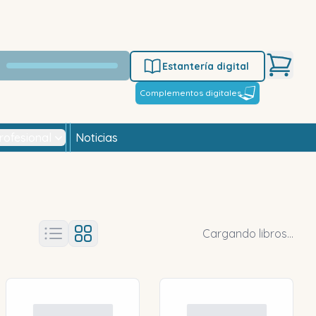
Estantería digital
Complementos digitales
rofesional
Noticias
Cargando libros...