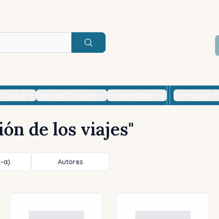
Buscar
la Salud
Ciencias Sociales
Humanidades
Formación P
ión de los viajes
"
z-a)
Autores