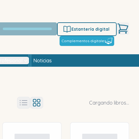
Estantería digital
Complementos digitales
rofesional
Noticias
Cargando libros...