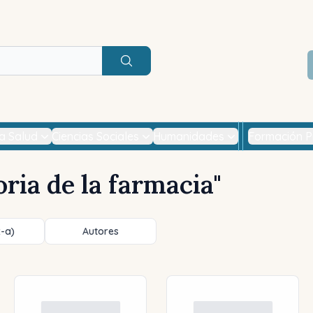
Buscar
la Salud
Ciencias Sociales
Humanidades
Formación P
oria de la farmacia
"
z-a)
Autores