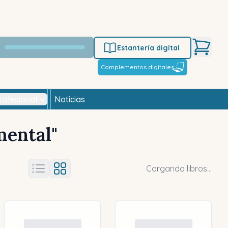
Estantería digital
Complementos digitales
rofesional
Noticias
mental
"
Cargando libros...