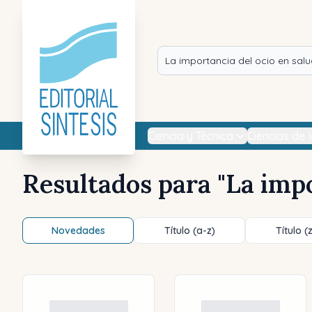
Ciencia y Técnica
Ciencias de 
Resultados para "
La impo
Novedades
Título (a-z)
Título (