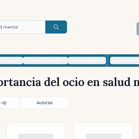
Buscar
la Salud
Ciencias Sociales
Humanidades
Formación P
rtancia del ocio en salud 
z-a)
Autores