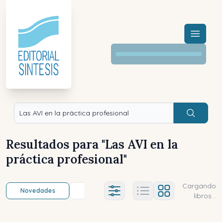
Menú a
Buscar
Resultados para "
Las AVI en la
práctica profesional
"
Cargando
Novedades
Título (a-z)
Título (z-a)
A
Ajustes abierto
libros...