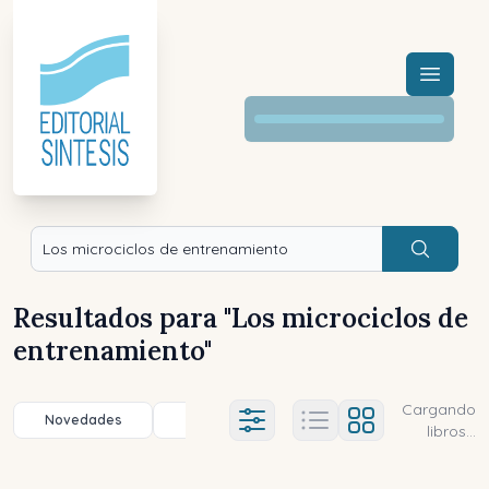
Menú a
Buscar
Resultados para "
Los microciclos de
entrenamiento
"
Cargando
Novedades
Título (a-z)
Título (z-a)
A
Ajustes abierto
libros...