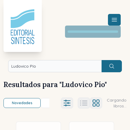
Menú a
Buscar
Resultados para "
Ludovico Pío
"
Cargando
Novedades
Título (a-z)
Título (z-a)
A
Ajustes abierto
libros...