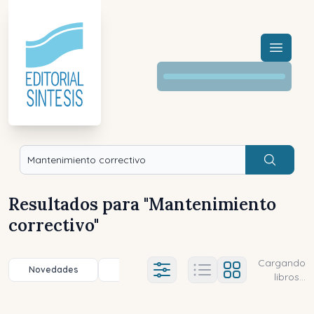
Menú a
Buscar
Resultados para "
Mantenimiento
correctivo
"
Cargando
Novedades
Título (a-z)
Título (z-a)
A
Ajustes abierto
libros...