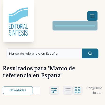
Menú a
Buscar
Resultados para "
Marco de
referencia en España
"
Cargando
Novedades
Título (a-z)
Título (z-a)
A
Ajustes abierto
libros...