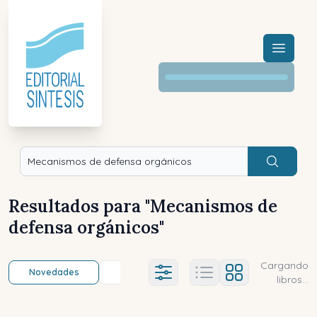
Menú a
Buscar
Resultados para "
Mecanismos de
defensa orgánicos
"
Cargando
Novedades
Título (a-z)
Título (z-a)
A
Ajustes abierto
libros...