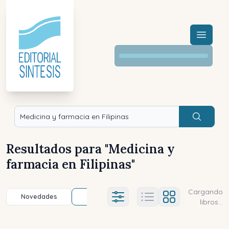
Menú a
Buscar
Resultados para "
Medicina y
farmacia en Filipinas
"
Cargando
Novedades
Título (a-z)
Título (z-a)
A
Ajustes abierto
libros...