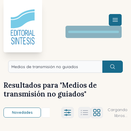
Menú a
Buscar
Resultados para "
Medios de
transmisión no guiados
"
Cargando
Novedades
Título (a-z)
Título (z-a)
A
Ajustes abierto
libros...