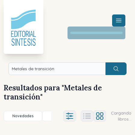
Menú a
Buscar
Resultados para "
Metales de
transición
"
Cargando
Novedades
Título (a-z)
Título (z-a)
A
Ajustes abierto
libros...