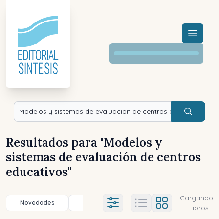
Menú a
Buscar
Resultados para "
Modelos y
sistemas de evaluación de centros
educativos
"
Cargando
Novedades
Título (a-z)
Título (z-a)
A
Ajustes abierto
libros...