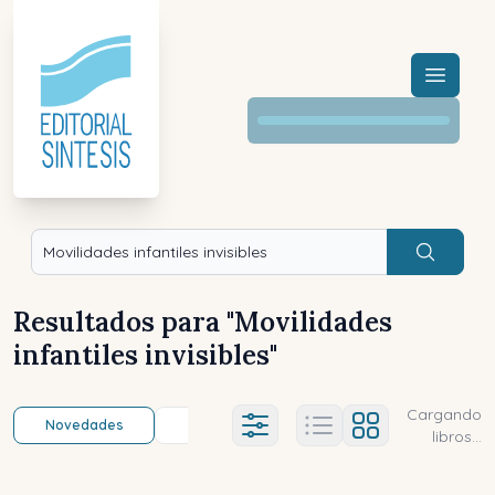
Menú a
Buscar
Resultados para "
Movilidades
infantiles invisibles
"
Cargando
Novedades
Título (a-z)
Título (z-a)
A
Ajustes abierto
libros...