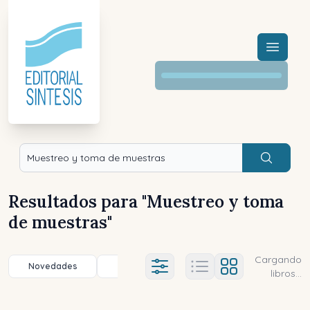
Menú a
Buscar
Resultados para "
Muestreo y toma
de muestras
"
Cargando
Novedades
Título (a-z)
Título (z-a)
A
Ajustes abierto
libros...