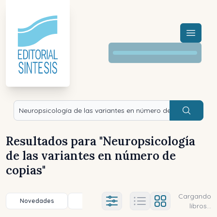
Menú a
Buscar
Resultados para "
Neuropsicología
de las variantes en número de
copias
"
Cargando
Novedades
Título (a-z)
Título (z-a)
A
Ajustes abierto
libros...