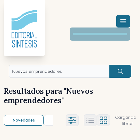
Menú a
Buscar
Resultados para "
Nuevos
emprendedores
"
Cargando
Novedades
Título (a-z)
Título (z-a)
A
Ajustes abierto
libros...