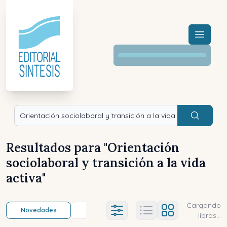
Menú a
Buscar
Resultados para "
Orientación
sociolaboral y transición a la vida
activa
"
Cargando
Novedades
Título (a-z)
Título (z-a)
A
Ajustes abierto
libros...