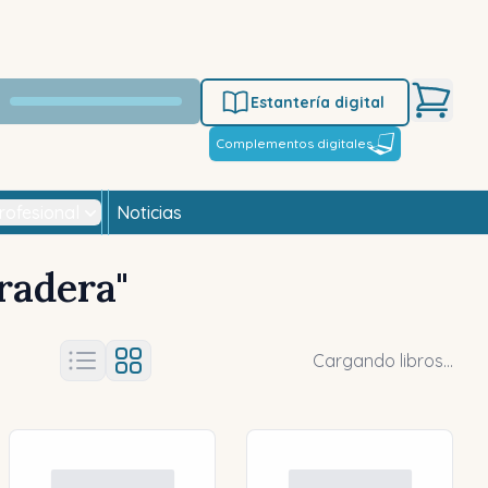
Estantería digital
Complementos digitales
rofesional
Noticias
Fradera
"
Cargando libros...