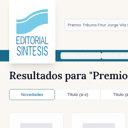
Ciencia y Técnica
Ciencias de 
Resultados para "
Premio 
Novedades
Título (a-z)
Título (