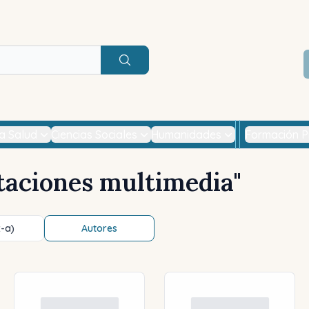
Buscar
la Salud
Ciencias Sociales
Humanidades
Formación P
taciones multimedia
"
z-a)
Autores