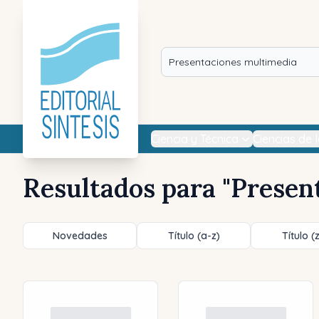
Ciencia y Técnica
Ciencias de 
Resultados para "
Presen
Novedades
Título (a-z)
Título (