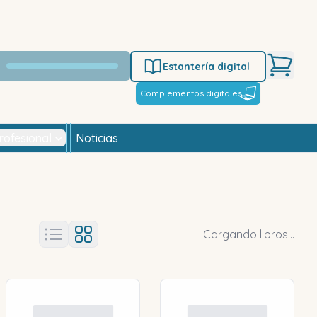
Estantería digital
Complementos digitales
rofesional
Noticias
Cargando libros...