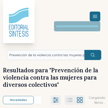
Menú a
Buscar
Resultados para "
Prevención de la
violencia contra las mujeres para
diversos colectivos
"
Cargando
Novedades
Título (a-z)
Título (z-a)
A
Ajustes abierto
libros...