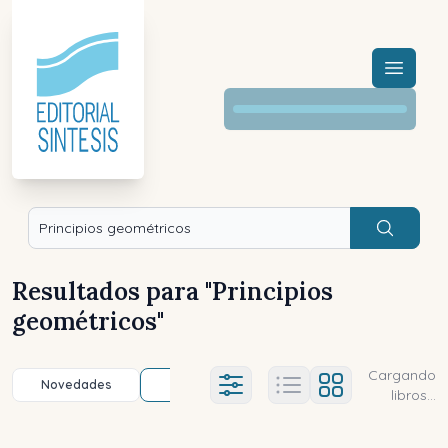
Menú a
Buscar
Resultados para "
Principios
geométricos
"
Cargando
Novedades
Título (a-z)
Título (z-a)
A
Ajustes abierto
libros...