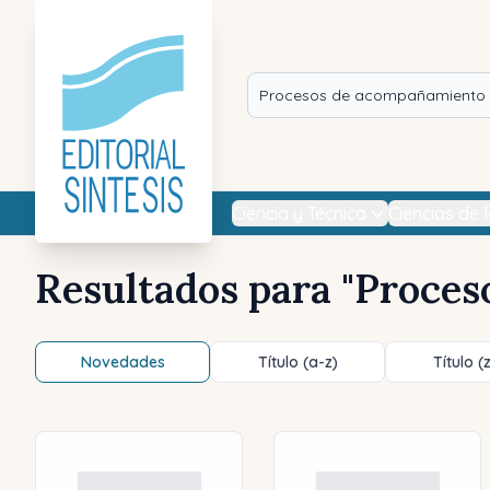
Ciencia y Técnica
Ciencias de 
Resultados para "
Proces
Novedades
Título (a-z)
Título (