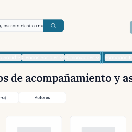
Buscar
la Salud
Ciencias Sociales
Humanidades
Formación P
os de acompañamiento y a
z-a)
Autores