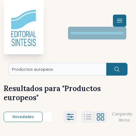
Menú a
Buscar
Resultados para "
Productos
europeos
"
Cargando
Novedades
Título (a-z)
Título (z-a)
A
Ajustes abierto
libros...